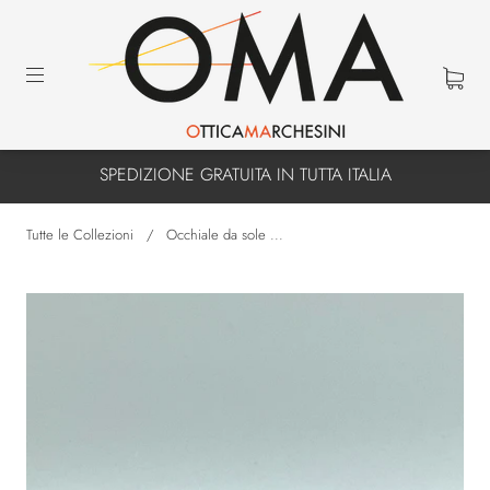
SPEDIZIONE GRATUITA IN TUTTA ITALIA
Tutte le Collezioni
/
Occhiale da sole ...