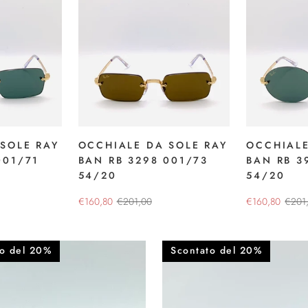
SOLE RAY
OCCHIALE DA SOLE RAY
OCCHIALE
001/71
BAN RB 3298 001/73
BAN RB 3
54/20
54/20
€160,80
€201,00
€160,80
€201
to del 20%
Scontato del 20%