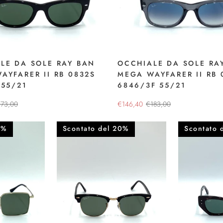
LE DA SOLE RAY BAN
OCCHIALE DA SOLE RA
AYFARER II RB 0832S
MEGA WAYFARER II RB 
 55/21
6846/3F 55/21
173,00
€146,40
€183,00
0%
Scontato del 20%
Scontato 