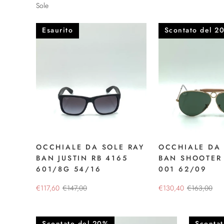
Sole
Esaurito
Scontato del 2
OCCHIALE DA SOLE RAY
OCCHIALE DA 
BAN JUSTIN RB 4165
BAN SHOOTER 
601/8G 54/16
001 62/09
€117,60
€147,00
€130,40
€163,00
Scontato del 20%
Sconta