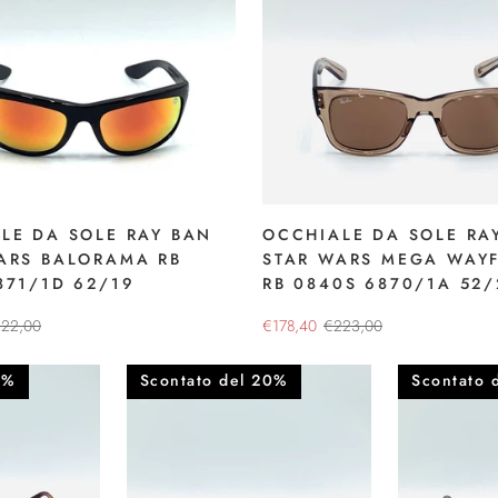
LE DA SOLE RAY BAN
OCCHIALE DA SOLE RA
ARS BALORAMA RB
STAR WARS MEGA WAY
871/1D 62/19
RB 0840S 6870/1A 52/
22,00
€178,40
€223,00
0%
Scontato del 20%
Scontato 