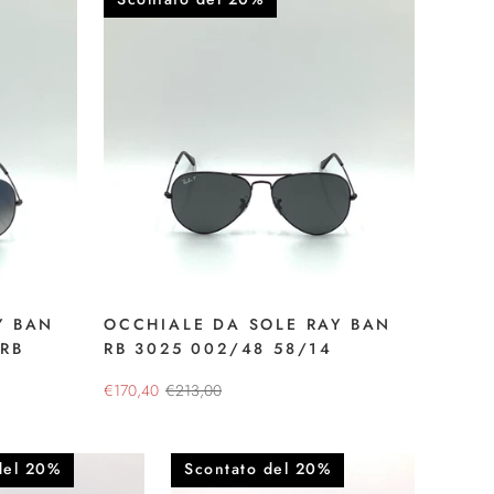
Y BAN
OCCHIALE DA SOLE RAY BAN
 RB
RB 3025 002/48 58/14
€170,40
€213,00
del 20%
Scontato del 20%