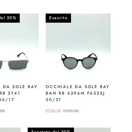
del 20%
Esaurito
 DA SOLE RAY
OCCHIALE DA SOLE RAY
RB 3741
BAN RB 4296M F6525J
56/17
50/21
,00
€236,00
€295,00
Scontato del 20%