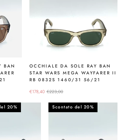
Y BAN
OCCHIALE DA SOLE RAY BAN
FARER
STAR WARS MEGA WAYFARER II
21
RB 0832S 1460/31 56/21
€178,40
€223,00
del 20%
Scontato del 20%