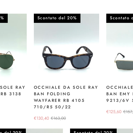
0%
Scontato del 20%
Scontato 
SOLE RAY
OCCHIALE DA SOLE RAY
OCCHIALE
RB 3138
BAN FOLDING
BAN EMY 
WAYFARER RB 4105
9213/6V 
710/R5 50/22
€125,60
€157
€130,40
€163,00
to del 20%
Scontato del 20%