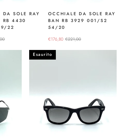
 DA SOLE RAY
OCCHIALE DA SOLE RAY
 RB 4430
BAN RB 3929 001/S2
49/22
54/20
,00
€176,80
€221,00
Esaurito