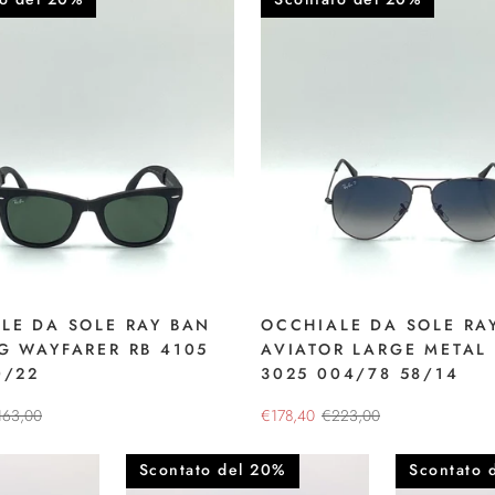
LE DA SOLE RAY BAN
OCCHIALE DA SOLE RA
G WAYFARER RB 4105
AVIATOR LARGE METAL
0/22
3025 004/78 58/14
163,00
€178,40
€223,00
Scontato del 20%
Scontato 