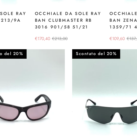
SOLE RAY
OCCHIALE DA SOLE RAY
OCCHIALE
9213/9A
BAN CLUBMASTER RB
BAN ZENA
3016 901/58 51/21
1359/71 
€170,40
€213,00
€109,60
€137
to del 20%
Scontato del 20%