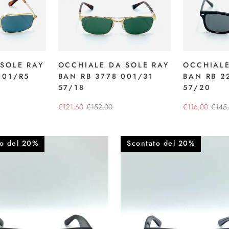
SOLE RAY
OCCHIALE DA SOLE RAY
OCCHIALE
001/R5
BAN RB 3778 001/31
BAN RB 2
57/18
57/20
€121,60
€152,00
€116,00
€145
to del 20%
Scontato del 20%