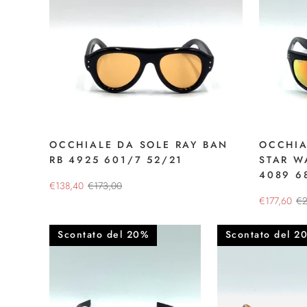
OCCHIALE DA SOLE RAY BAN
OCCHIA
RB 4925 601/7 52/21
STAR W
4089 6
€138,40
€173,00
€177,60
€2
Scontato del 20%
Scontato del 2