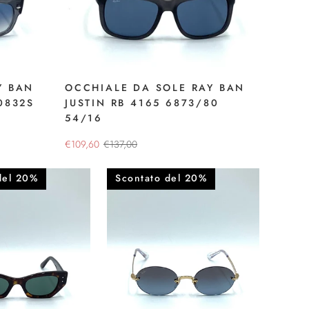
Y BAN
OCCHIALE DA SOLE RAY BAN
0832S
JUSTIN RB 4165 6873/80
54/16
€109,60
€137,00
del 20%
Scontato del 20%